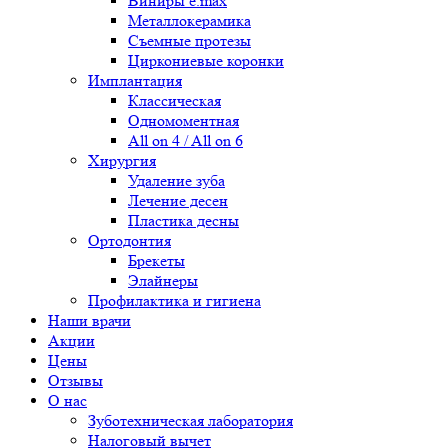
Виниры e.max
Металлокерамика
Съемные протезы
Циркониевые коронки
Имплантация
Классическая
Одномоментная
All on 4 / All on 6
Хирургия
Удаление зуба
Лечение десен
Пластика десны
Ортодонтия
Брекеты
Элайнеры
Профилактика и гигиена
Наши врачи
Акции
Цены
Отзывы
О нас
Зуботехническая лаборатория
Налоговый вычет