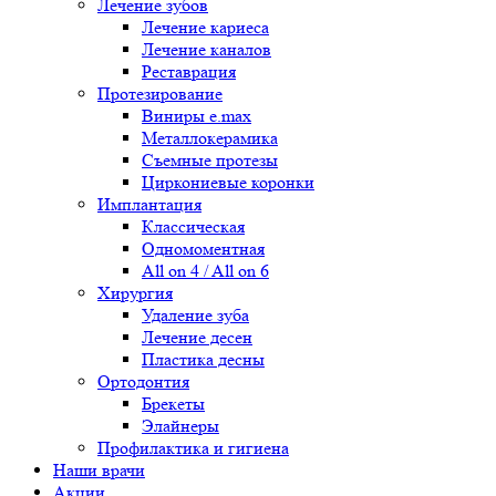
Лечение зубов
Лечение кариеса
Лечение каналов
Реставрация
Протезирование
Виниры e.max
Металлокерамика
Съемные протезы
Циркониевые коронки
Имплантация
Классическая
Одномоментная
All on 4 / All on 6
Хирургия
Удаление зуба
Лечение десен
Пластика десны
Ортодонтия
Брекеты
Элайнеры
Профилактика и гигиена
Наши врачи
Акции