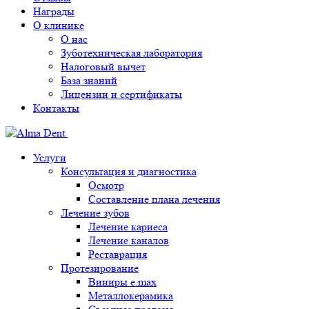
Награды
О клинике
О нас
Зуботехническая лаборатория
Налоговый вычет
База знаний
Лицензии и сертификаты
Контакты
Услуги
Консультация и диагностика
Осмотр
Составление плана лечения
Лечение зубов
Лечение кариеса
Лечение каналов
Реставрация
Протезирование
Виниры e.max
Металлокерамика