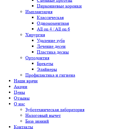
Съемные протезы
Циркониевые коронки
Имплантация
Классическая
Одномоментная
All on 4 / All on 6
Хирургия
Удаление зуба
Лечение десен
Пластика десны
Ортодонтия
Брекеты
Элайнеры
Профилактика и гигиена
Наши врачи
Акции
Цены
Отзывы
О нас
Зуботехническая лаборатория
Налоговый вычет
База знаний
Контакты