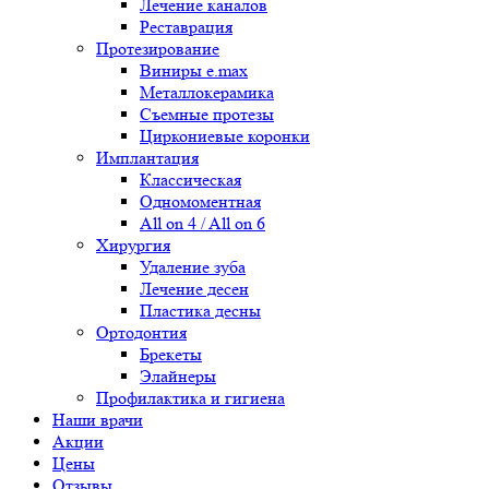
Лечение каналов
Реставрация
Протезирование
Виниры e.max
Металлокерамика
Съемные протезы
Циркониевые коронки
Имплантация
Классическая
Одномоментная
All on 4 / All on 6
Хирургия
Удаление зуба
Лечение десен
Пластика десны
Ортодонтия
Брекеты
Элайнеры
Профилактика и гигиена
Наши врачи
Акции
Цены
Отзывы