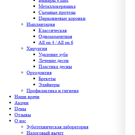
Виниры e.max
Металлокерамика
Съемные протезы
Циркониевые коронки
Имплантация
Классическая
Одномоментная
All on 4 / All on 6
Хирургия
Удаление зуба
Лечение десен
Пластика десны
Ортодонтия
Брекеты
Элайнеры
Профилактика и гигиена
Наши врачи
Акции
Цены
Отзывы
О нас
Зуботехническая лаборатория
Налоговый вычет