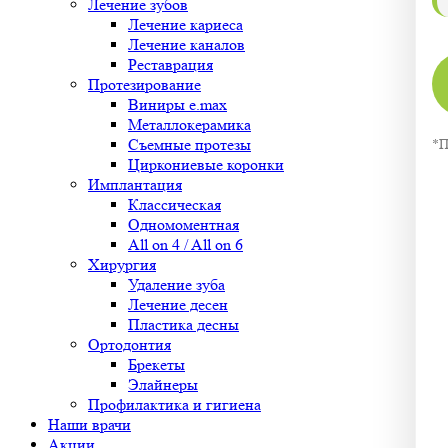
Лечение зубов
Лечение кариеса
Лечение каналов
Реставрация
Протезирование
Виниры e.max
Металлокерамика
Съемные протезы
*П
Циркониевые коронки
Имплантация
Классическая
Одномоментная
All on 4 / All on 6
Хирургия
Удаление зуба
Лечение десен
Пластика десны
Ортодонтия
Брекеты
Элайнеры
Профилактика и гигиена
Наши врачи
Акции