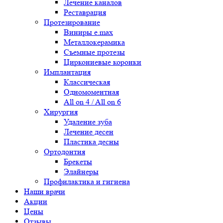
Лечение каналов
Реставрация
Протезирование
Виниры e.max
Металлокерамика
Съемные протезы
Циркониевые коронки
Имплантация
Классическая
Одномоментная
All on 4 / All on 6
Хирургия
Удаление зуба
Лечение десен
Пластика десны
Ортодонтия
Брекеты
Элайнеры
Профилактика и гигиена
Наши врачи
Акции
Цены
Отзывы