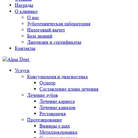
Награды
О клинике
О нас
Зуботехническая лаборатория
Налоговый вычет
База знаний
Лицензии и сертификаты
Контакты
Услуги
Консультация и диагностика
Осмотр
Составление плана лечения
Лечение зубов
Лечение кариеса
Лечение каналов
Реставрация
Протезирование
Виниры e.max
Металлокерамика