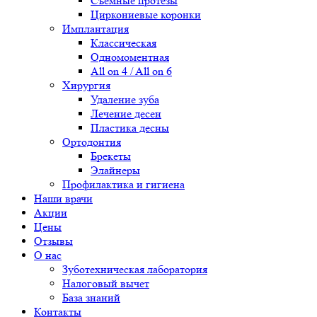
Съемные протезы
Циркониевые коронки
Имплантация
Классическая
Одномоментная
All on 4 / All on 6
Хирургия
Удаление зуба
Лечение десен
Пластика десны
Ортодонтия
Брекеты
Элайнеры
Профилактика и гигиена
Наши врачи
Акции
Цены
Отзывы
О нас
Зуботехническая лаборатория
Налоговый вычет
База знаний
Контакты